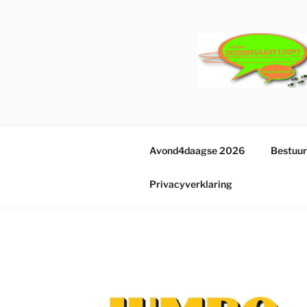
Ga
naar
de
inhoud
Avond4daagse 2026
Bestuur
Privacyverklaring