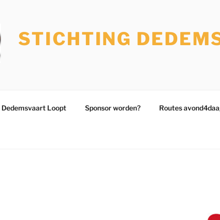
STICHTING DEDEM
 Dedemsvaart Loopt
Sponsor worden?
Routes avond4daa